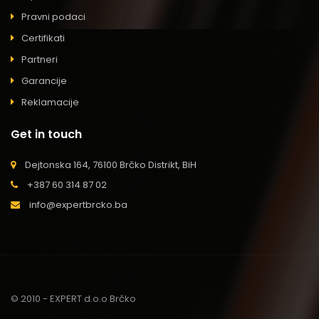
Pravni podaci
Certifikati
Partneri
Garancije
Reklamacije
Get in touch
Dejtonska 164, 76100 Brčko Distrikt, BiH
+387 60 314 87 02
info@expertbrcko.ba
© 2010 - EXPERT d.o.o Brčko