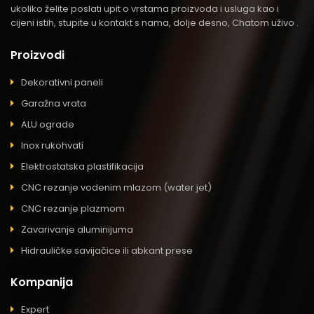
ukoliko želite poslati upit o vrstama proizvoda i usluga kao i
cijeni istih, stupite u kontakt s nama, dolje desno, Chatom uživo .
Proizvodi
Dekorativni paneli
Garažna vrata
ALU ograde
Inox rukohvati
Elektrostatska plastifikacija
CNC rezanje vodenim mlazom (water jet)
CNC rezanje plazmom
Zavarivanje aluminijuma
Hidrauličke savijačice ili abkant prese
Kompanija
Expert