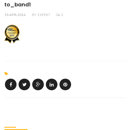
to_band1
19.APR.2016
BY
EXPERT
0