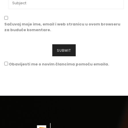
Sačuvaj moje ime, email i web stranicu u ovom browseru
za buduće komentare.
Obavijesti me o novim člancima pomoću emaila.