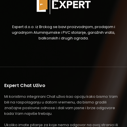
Expert d.o.o. iz Brckog se bavi proizvodnjom, prodajom i
ugradnjom Aluminijumske i PVC stolarije, garažnih vrata,
balkonskih i drugih ograda.
Expert Chat Uživo
Mi koristimo integrirani Chat uživo kao opciju kako bismo Vam
bili na raspolaganju u datom vremenu, da bismo gradili
značajne poslovne odnose i dali vam jasne i brze odgovore
kada Vam najviše trebaju.
Ukoliko imate pitanje za koje nema odgovor na ovoj stranici ili