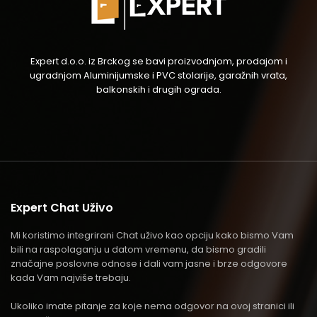
Expert d.o.o. iz Brckog se bavi proizvodnjom, prodajom i
ugradnjom Aluminijumske i PVC stolarije, garažnih vrata,
balkonskih i drugih ograda.
Expert Chat Uživo
Mi koristimo integrirani Chat uživo kao opciju kako bismo Vam
bili na raspolaganju u datom vremenu, da bismo gradili
značajne poslovne odnose i dali vam jasne i brze odgovore
kada Vam najviše trebaju.
Ukoliko imate pitanje za koje nema odgovor na ovoj stranici ili