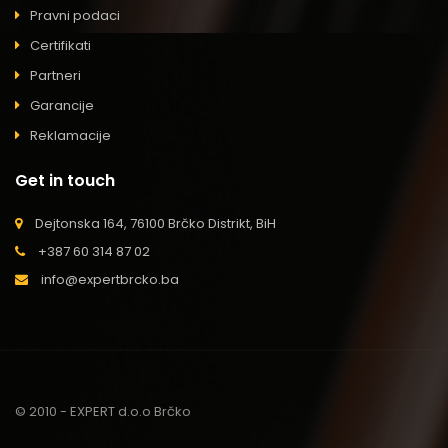
Pravni podaci
Certifikati
Partneri
Garancije
Reklamacije
Get in touch
Dejtonska 164, 76100 Brčko Distrikt, BiH
+387 60 314 87 02
info@expertbrcko.ba
© 2010 - EXPERT d.o.o Brčko