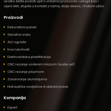
ukoliko želite poslati upit o vrstama proizvoda i usluga kao i
cijeni istih, stupite u kontakt s nama, dolje desno, Chatom uživo .
Proizvodi
Dekorativni paneli
Garažna vrata
ALU ograde
Inox rukohvati
Elektrostatska plastifikacija
CNC rezanje vodenim mlazom (water jet)
CNC rezanje plazmom
Zavarivanje aluminijuma
Hidrauličke savijačice ili abkant prese
Kompanija
Expert