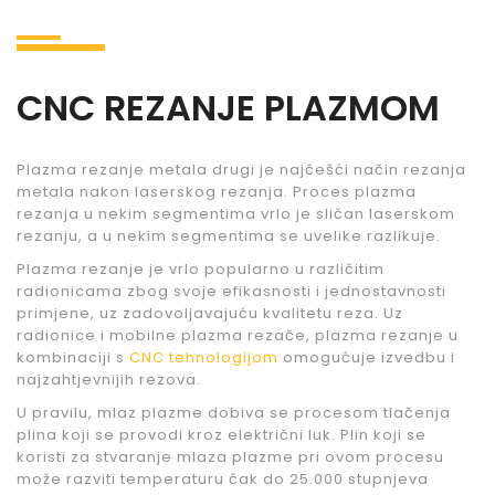
CNC REZANJE PLAZMOM
Plazma rezanje metala drugi je najčešći način rezanja
metala nakon laserskog rezanja. Proces plazma
rezanja u nekim segmentima vrlo je sličan laserskom
rezanju, a u nekim segmentima se uvelike razlikuje.
Plazma rezanje je vrlo popularno u različitim
radionicama zbog svoje efikasnosti i jednostavnosti
primjene, uz zadovoljavajuću kvalitetu reza. Uz
radionice i mobilne plazma rezače, plazma rezanje u
kombinaciji s
CNC tehnologijom
omogućuje izvedbu i
najzahtjevnijih rezova.
U pravilu, mlaz plazme dobiva se procesom tlačenja
plina koji se provodi kroz električni luk. Plin koji se
koristi za stvaranje mlaza plazme pri ovom procesu
može razviti temperaturu čak do 25.000 stupnjeva