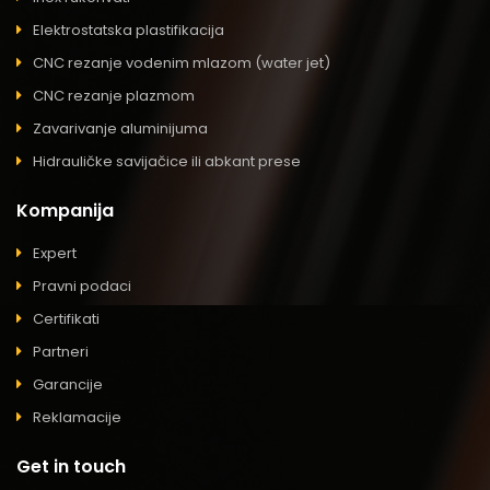
Elektrostatska plastifikacija
CNC rezanje vodenim mlazom (water jet)
CNC rezanje plazmom
Zavarivanje aluminijuma
Hidrauličke savijačice ili abkant prese
Kompanija
Expert
Pravni podaci
Certifikati
Partneri
Garancije
Reklamacije
Get in touch