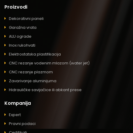
Proizvodi
Dekorativni paneli
Garažna vrata
ALU ograde
Inox rukohvati
Elektrostatska plastifikacija
CNC rezanje vodenim mlazom (water jet)
CNC rezanje plazmom
Zavarivanje aluminijuma
Hidrauličke savijačice ili abkant prese
Kompanija
Expert
Pravni podaci
Certifikati