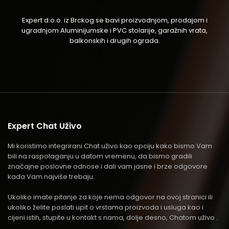
Expert d.o.o. iz Brckog se bavi proizvodnjom, prodajom i
ugradnjom Aluminijumske i PVC stolarije, garažnih vrata,
balkonskih i drugih ograda.
Expert Chat Uživo
Mi koristimo integrirani Chat uživo kao opciju kako bismo Vam
bili na raspolaganju u datom vremenu, da bismo gradili
značajne poslovne odnose i dali vam jasne i brze odgovore
kada Vam najviše trebaju.
Ukoliko imate pitanje za koje nema odgovor na ovoj stranici ili
ukoliko želite poslati upit o vrstama proizvoda i usluga kao i
cijeni istih, stupite u kontakt s nama, dolje desno, Chatom uživo .