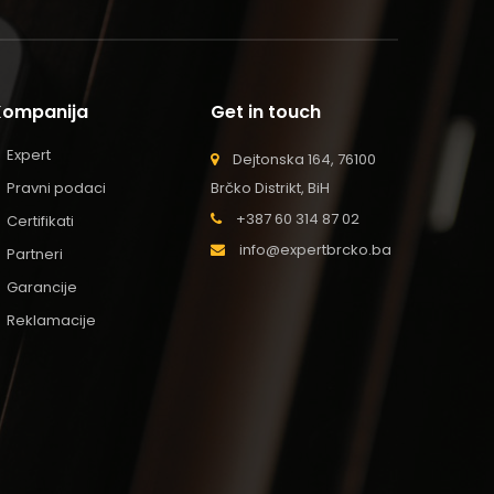
Kompanija
Get in touch
Expert
Dejtonska 164, 76100
Pravni podaci
Brčko Distrikt, BiH
+387 60 314 87 02
Certifikati
info@expertbrcko.ba
Partneri
Garancije
Reklamacije