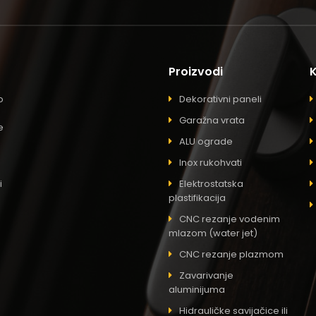
Proizvodi
o
Dekorativni paneli
Garažna vrata
e
ALU ograde
Inox rukohvati
i
Elektrostatska
plastifikacija
CNC rezanje vodenim
mlazom (water jet)
CNC rezanje plazmom
Zavarivanje
aluminijuma
Hidrauličke savijačice ili