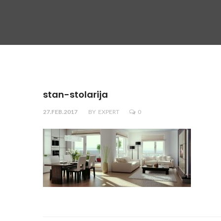
stan-stolarija
27.FEB.2017
BY
EXPERT
0