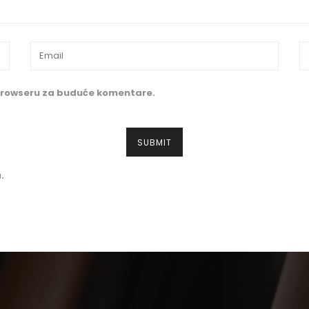
 browseru za buduće komentare.
.