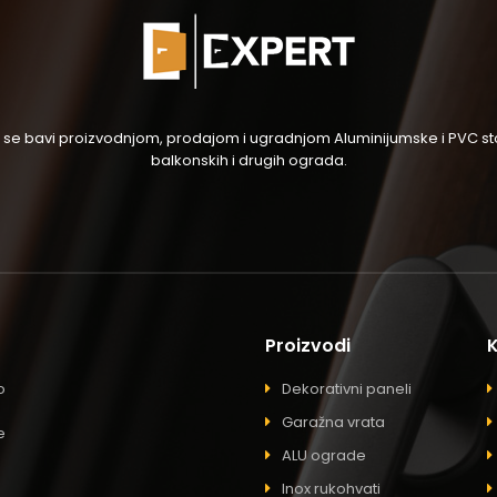
og se bavi proizvodnjom, prodajom i ugradnjom Aluminijumske i PVC stol
balkonskih i drugih ograda.
Proizvodi
o
Dekorativni paneli
Garažna vrata
e
ALU ograde
Inox rukohvati