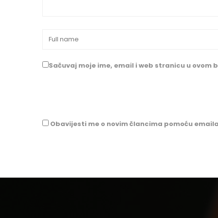
Sačuvaj moje ime, email i web stranicu u ovom
Obavijesti me o novim člancima pomoću emaila