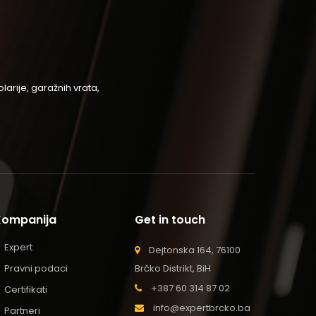
arije, garažnih vrata,
Kompanija
Get in touch
Expert
Dejtonska 164, 76100
Pravni podaci
Brčko Distrikt, BiH
+387 60 314 87 02
Certifikati
info@expertbrcko.ba
Partneri