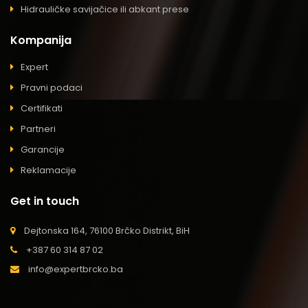
Hidrauličke savijačice ili abkant prese
Kompanija
Expert
Pravni podaci
Certifikati
Partneri
Garancije
Reklamacije
Get in touch
Dejtonska 164, 76100 Brčko Distrikt, BiH
+387 60 314 87 02
info@expertbrcko.ba