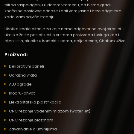
bili na raspolaganju u datom vremenu, da bismo gradili
značajne poslovne odnose i dali vam jasne i brze odgovore
kada Vam najviše trebaju.
Ukoliko imate pitanje za koje nema odgovor na ovoj stranici ili
ukoliko želite poslati upit o vrstama proizvoda i usluga kao i
cijeni istih, stupite u kontakt s nama, dolje desno, Chatom uživo .
Proizvodi
Dekorativni paneli
Garažna vrata
ALU ograde
Inox rukohvati
Elektrostatska plastifikacija
CNC rezanje vodenim mlazom (water jet)
CNC rezanje plazmom
Zavarivanje aluminijuma