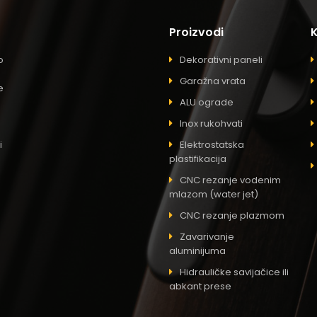
Proizvodi
o
Dekorativni paneli
Garažna vrata
e
ALU ograde
Inox rukohvati
i
Elektrostatska
plastifikacija
CNC rezanje vodenim
mlazom (water jet)
CNC rezanje plazmom
Zavarivanje
aluminijuma
Hidrauličke savijačice ili
abkant prese