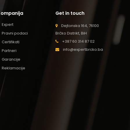
Kompanija
Get in touch
Expert
Dejtonska 164, 76100
Pravni podaci
Brčko Distrikt, BiH
+387 60 314 87 02
Certifikati
info@expertbrcko.ba
Partneri
Garancije
Reklamacije