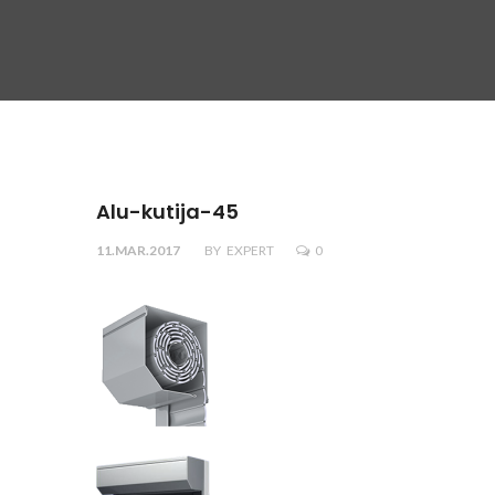
Alu-kutija-45
11.MAR.2017
BY
EXPERT
0