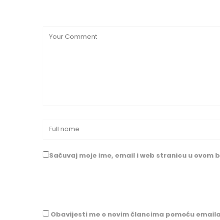
Sačuvaj moje ime, email i web stranicu u ovom
Obavijesti me o novim člancima pomoću emaila