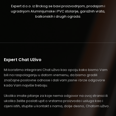
Expert d.o.o. iz Brckog se bavi proizvodnjom, prodajom i
ugradnjom Aluminijumske i PVC stolarije, garažnih vrata,
balkonskih i drugih ograda.
Expert Chat Uživo
Mi koristimo integrirani Chat uživo kao opciju kako bismo Vam
bili na raspolaganju u datom vremenu, da bismo gradili
značajne poslovne odnose i dali vam jasne i brze odgovore
kada Vam najviše trebaju.
Ukoliko imate pitanje za koje nema odgovor na ovoj stranici ili
ukoliko želite poslati upit o vrstama proizvoda i usluga kao i
cijeni istih, stupite u kontakt s nama, dolje desno, Chatom uživo .