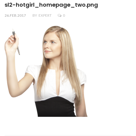
sl2-hotgirl_homepage_two.png
26.FEB.2017
BY
EXPERT
0