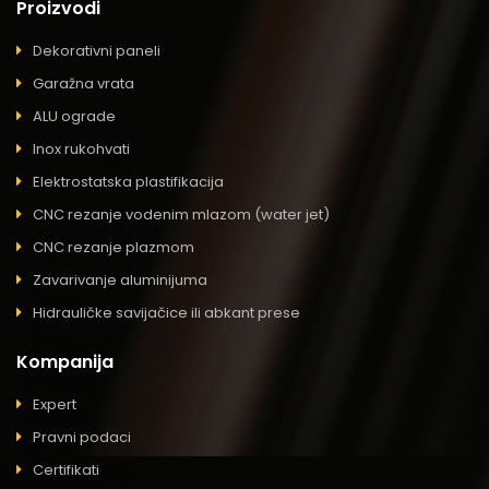
Proizvodi
Dekorativni paneli
Garažna vrata
ALU ograde
Inox rukohvati
Elektrostatska plastifikacija
CNC rezanje vodenim mlazom (water jet)
CNC rezanje plazmom
Zavarivanje aluminijuma
Hidrauličke savijačice ili abkant prese
Kompanija
Expert
Pravni podaci
Certifikati