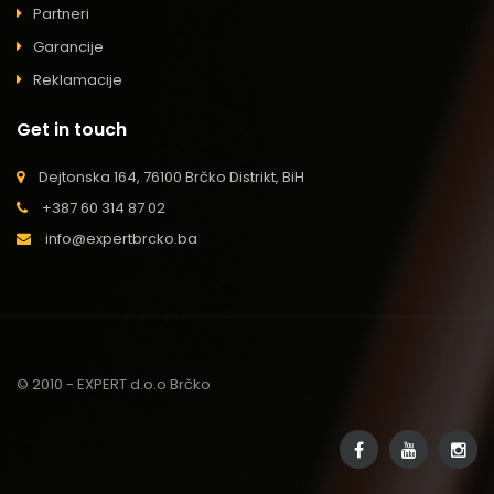
Partneri
Garancije
Reklamacije
Get in touch
Dejtonska 164, 76100 Brčko Distrikt, BiH
+387 60 314 87 02
info@expertbrcko.ba
© 2010 - EXPERT d.o.o Brčko