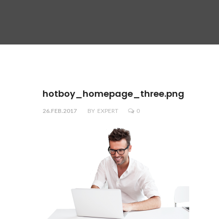
hotboy_homepage_three.png
26.FEB.2017
BY
EXPERT
0