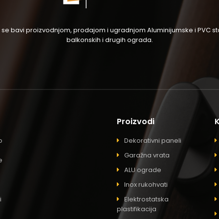
og se bavi proizvodnjom, prodajom i ugradnjom Aluminijumske i PVC stol
balkonskih i drugih ograda.
Proizvodi
o
Dekorativni paneli
Garažna vrata
e
ALU ograde
Inox rukohvati
i
Elektrostatska
plastifikacija