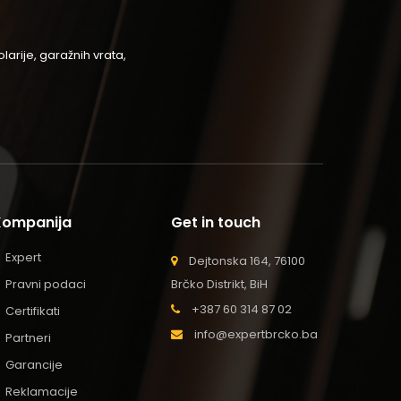
arije, garažnih vrata,
Kompanija
Get in touch
Expert
Dejtonska 164, 76100
Pravni podaci
Brčko Distrikt, BiH
+387 60 314 87 02
Certifikati
info@expertbrcko.ba
Partneri
Garancije
Reklamacije