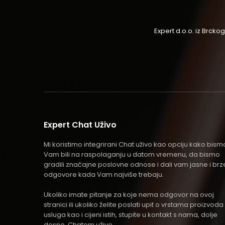
Expert d.o.o. iz Brck
Expert Chat Uživo
Mi koristimo integrirani Chat uživo kao opciju kako bism
Vam bili na raspolaganju u datom vremenu, da bismo
gradili značajne poslovne odnose i dali vam jasne i brz
odgovore kada Vam najviše trebaju.
Ukoliko imate pitanje za koje nema odgovor na ovoj
stranici ili ukoliko želite poslati upit o vrstama proizvoda 
usluga kao i cijeni istih, stupite u kontakt s nama, dolje
desno, Chatom uživo .