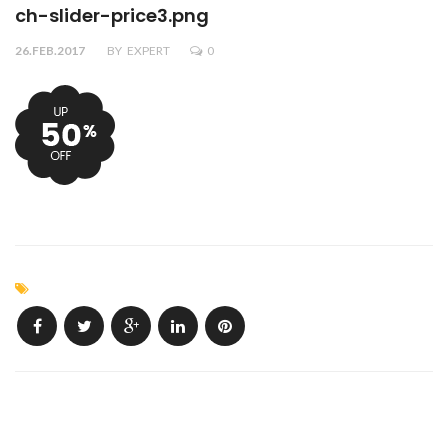
ch-slider-price3.png
26.FEB.2017
BY
EXPERT
0