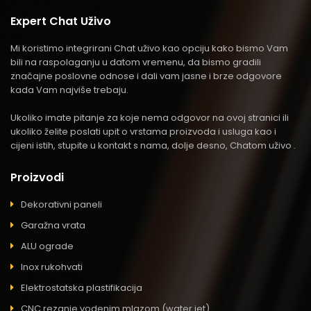
Expert Chat Uživo
Mi koristimo integrirani Chat uživo kao opciju kako bismo Vam
bili na raspolaganju u datom vremenu, da bismo gradili
značajne poslovne odnose i dali vam jasne i brze odgovore
kada Vam najviše trebaju.
Ukoliko imate pitanje za koje nema odgovor na ovoj stranici ili
ukoliko želite poslati upit o vrstama proizvoda i usluga kao i
cijeni istih, stupite u kontakt s nama, dolje desno, Chatom uživo .
Proizvodi
Dekorativni paneli
Garažna vrata
ALU ograde
Inox rukohvati
Elektrostatska plastifikacija
CNC rezanje vodenim mlazom (water jet)