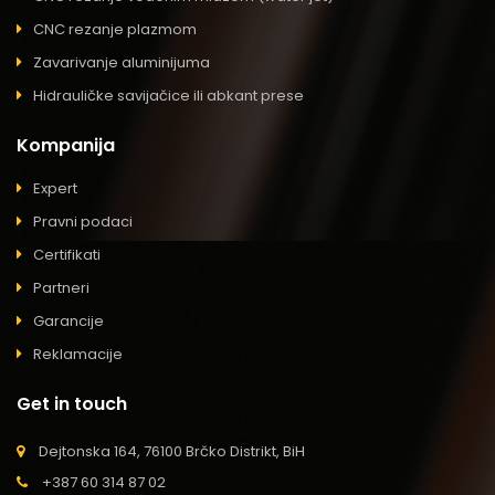
CNC rezanje plazmom
Zavarivanje aluminijuma
Hidrauličke savijačice ili abkant prese
Kompanija
Expert
Pravni podaci
Certifikati
Partneri
Garancije
Reklamacije
Get in touch
Dejtonska 164, 76100 Brčko Distrikt, BiH
+387 60 314 87 02