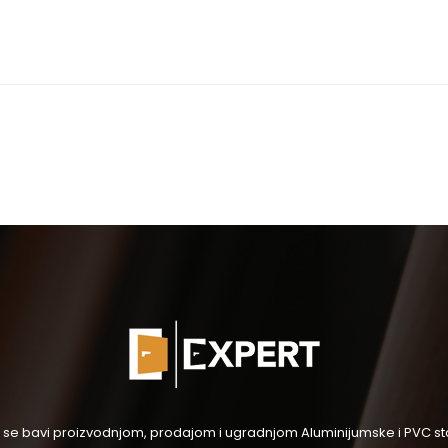
og se bavi proizvodnjom, prodajom i ugradnjom Aluminijumske i PVC stol