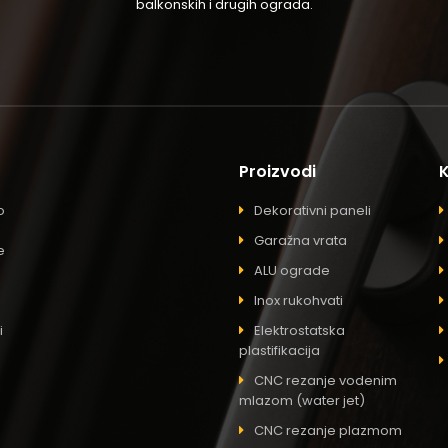
balkonskih i drugih ograda.
Proizvodi
o
Dekorativni paneli
Garažna vrata
e
ALU ograde
Inox rukohvati
i
Elektrostatska
plastifikacija
CNC rezanje vodenim
mlazom (water jet)
CNC rezanje plazmom