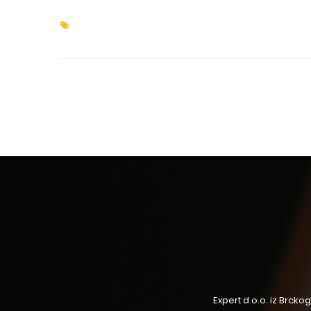
Expert d.o.o. iz Brck