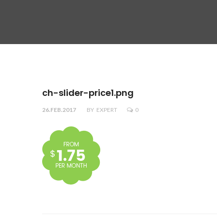
ch-slider-price1.png
26.FEB.2017
BY
EXPERT
0