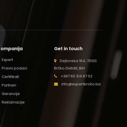
Kompanija
Get in touch
Expert
Dejtonska 164, 76100
Pravni podaci
Brčko Distrikt, BiH
+387 60 314 87 02
Certifikati
info@expertbrcko.ba
Partneri
Garancije
Reklamacije