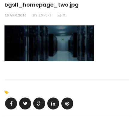
bgsl1_homepage_two.jpg
18.APR.2016
BY
EXPERT
0