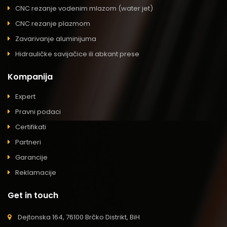
CNC rezanje vodenim mlazom (water jet)
CNC rezanje plazmom
Zavarivanje aluminijuma
Hidrauličke savijačice ili abkant prese
Kompanija
Expert
Pravni podaci
Certifikati
Partneri
Garancije
Reklamacije
Get in touch
Dejtonska 164, 76100 Brčko Distrikt, BiH