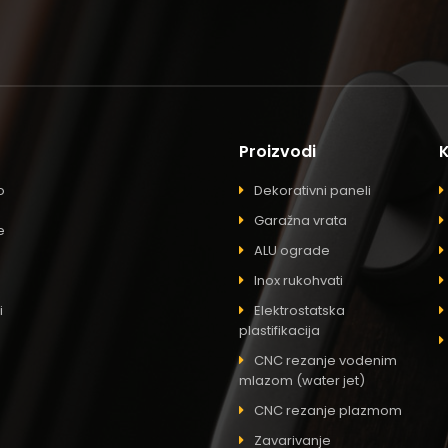
Proizvodi
o
Dekorativni paneli
Garažna vrata
e
ALU ograde
Inox rukohvati
i
Elektrostatska
plastifikacija
CNC rezanje vodenim
mlazom (water jet)
CNC rezanje plazmom
Zavarivanje