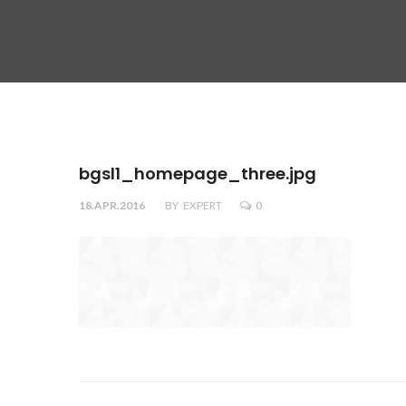
bgsl1_homepage_three.jpg
18.APR.2016
BY
EXPERT
0