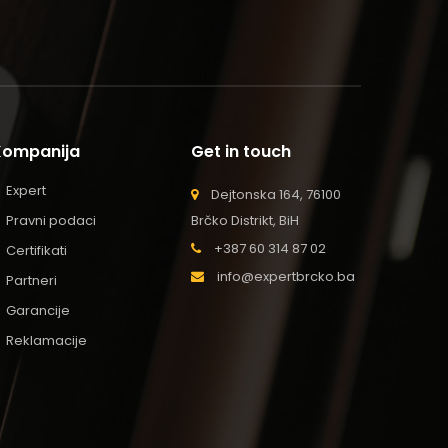
Kompanija
Get in touch
Expert
Dejtonska 164, 76100
Pravni podaci
Brčko Distrikt, BiH
+387 60 314 87 02
Certifikati
info@expertbrcko.ba
Partneri
Garancije
Reklamacije