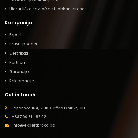
Hidrauličke savijačice ili abkant prese
Kompanija
Expert
Pravni podaci
Certifikati
Partneri
Garancije
Reklamacije
Get in touch
Dejtonska 164, 76100 Brčko Distrikt, BiH
+387 60 314 87 02
info@expertbrcko.ba