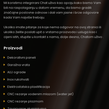
Mi koristimo integrirani Chat uživo kao opciju kako bismo Vam
bili na raspolaganju u datom vremenu, da bismo gradili
značajne poslovne odnose i dali vam jasne i brze odgovore
kada Vam najviše trebaju.
Ukoliko imate pitanje za koje nema odgovor na ovoj stranici ili
ukoliko želite poslati upit o vrstama proizvoda i usluga kao i
cijeni istih, stupite u kontakt s nama, dolje desno, Chatom uživo .
Proizvodi
Dekorativni paneli
Garažna vrata
ALU ograde
Inox rukohvati
Elektrostatska plastifikacija
CNC rezanje vodenim mlazom (water jet)
CNC rezanje plazmom
Zavarivanje aluminijuma