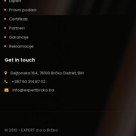
Expert
Pravni podaci
Certifikati
Partneri
Garancije
Reklamacije
Get in touch
Dejtonska 164, 76100 Brčko Distrikt, BiH
+387 60 314 87 02
info@expertbrcko.ba
© 2010 - EXPERT d.o.o Brčko