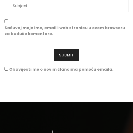
Sačuvaj moje ime, email i web stranicu u ovom browseru
za buduće komentare.
Obavijesti me o novim člancima pomoću emaila.