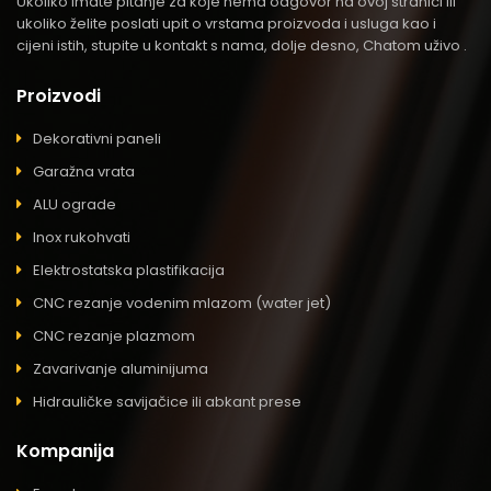
Ukoliko imate pitanje za koje nema odgovor na ovoj stranici ili
ukoliko želite poslati upit o vrstama proizvoda i usluga kao i
cijeni istih, stupite u kontakt s nama, dolje desno, Chatom uživo .
Proizvodi
Dekorativni paneli
Garažna vrata
ALU ograde
Inox rukohvati
Elektrostatska plastifikacija
CNC rezanje vodenim mlazom (water jet)
CNC rezanje plazmom
Zavarivanje aluminijuma
Hidrauličke savijačice ili abkant prese
Kompanija