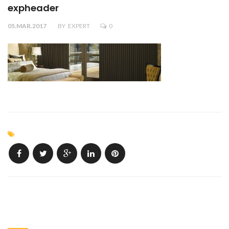
expheader
05.MAR.2017
BY
EXPERT
0